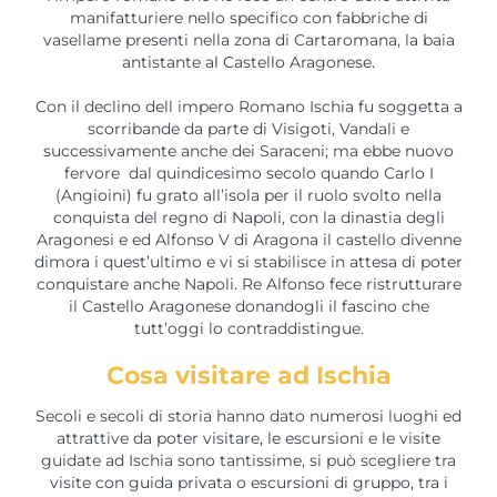
manifatturiere nello specifico con fabbriche di
vasellame presenti nella zona di Cartaromana, la baia
antistante al Castello Aragonese.
Con il declino dell impero Romano Ischia fu soggetta a
scorribande da parte di Visigoti, Vandali e
successivamente anche dei Saraceni; ma ebbe nuovo
fervore dal quindicesimo secolo quando Carlo I
(Angioini) fu grato all’isola per il ruolo svolto nella
conquista del regno di Napoli, con la dinastia degli
Aragonesi e ed Alfonso V di Aragona il castello divenne
dimora i quest’ultimo e vi si stabilisce in attesa di poter
conquistare anche Napoli. Re Alfonso fece ristrutturare
il Castello Aragonese donandogli il fascino che
tutt’oggi lo contraddistingue.
Cosa visitare ad Ischia
Secoli e secoli di storia hanno dato numerosi luoghi ed
attrattive da poter visitare, le escursioni e le visite
guidate ad Ischia sono tantissime, si può scegliere tra
visite con guida privata o escursioni di gruppo, tra i