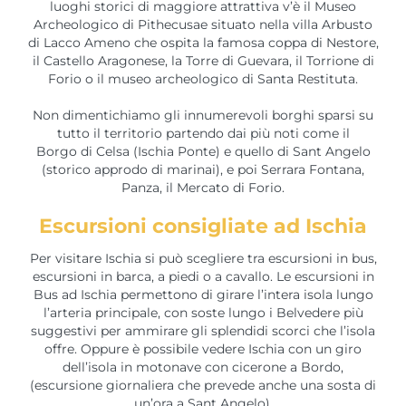
luoghi storici di maggiore attrattiva v’è il Museo
Archeologico di Pithecusae situato nella villa Arbusto
di Lacco Ameno che ospita la famosa coppa di Nestore,
il Castello Aragonese, la Torre di Guevara, il Torrione di
Forio o il museo archeologico di Santa Restituta.
Non dimentichiamo gli innumerevoli borghi sparsi su
tutto il territorio partendo dai più noti come il
Borgo di Celsa (Ischia Ponte) e quello di Sant Angelo
(storico approdo di marinai), e poi Serrara Fontana,
Panza, il Mercato di Forio.
Escursioni consigliate ad Ischia
Per visitare Ischia si può scegliere tra escursioni in bus,
escursioni in barca, a piedi o a cavallo. Le escursioni in
Bus ad Ischia permettono di girare l’intera isola lungo
l’arteria principale, con soste lungo i Belvedere più
suggestivi per ammirare gli splendidi scorci che l’isola
offre. Oppure è possibile vedere Ischia con un giro
dell’isola in motonave con cicerone a Bordo,
(escursione giornaliera che prevede anche una sosta di
un’ora a Sant Angelo).