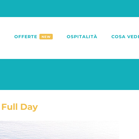
O
OFFERTE
OSPITALITÀ
COSA VED
NEW
s Full Day