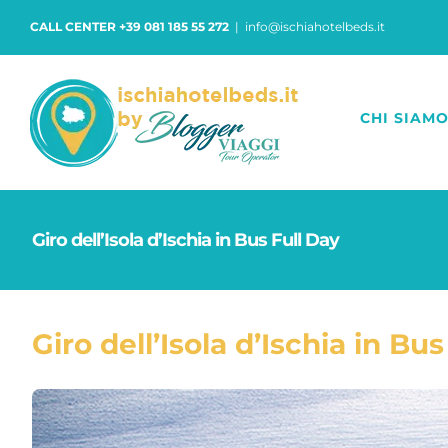
Salta
CALL CENTER +39 081 185 55 272
|
info@ischiahotelbeds.it
al
contenuto
CHI SIAM
Giro dell’Isola d’Ischia in Bus Full Day
Giro dell’Isola d’Ischia in Bu