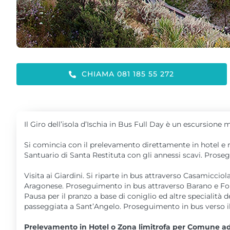
CHIAMA 081 185 55 272
Il Giro dell’isola d’Ischia in Bus Full Day è un escursione m
Si comincia con il prelevamento direttamente in hotel e 
Santuario di Santa Restituta con gli annessi scavi. Proseg
Visita ai Giardini. Si riparte in bus attraverso Casamicciol
Aragonese. Proseguimento in bus attraverso Barano e Fonta
Pausa per il pranzo a base di coniglio ed altre specialità
passeggiata a Sant’Angelo. Proseguimento in bus verso il
Prelevamento in Hotel o Zona limitrofa per Comune ad O