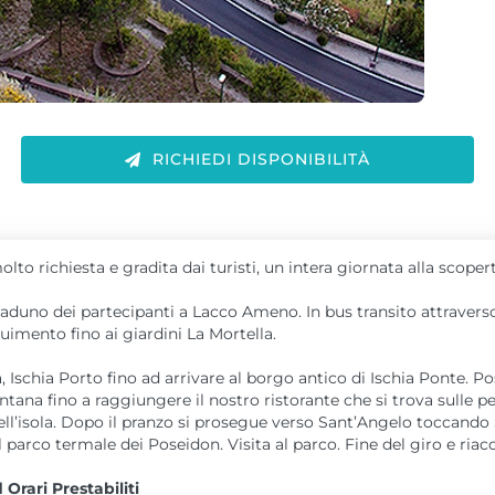
RICHIEDI DISPONIBILITÀ
olto richiesta e gradita dai turisti, un intera giornata alla scoper
raduno dei partecipanti a Lacco Ameno. In bus transito attravers
uimento fino ai giardini La Mortella.
a, Ischia Porto fino ad arrivare al borgo antico di Ischia Ponte. Po
na fino a raggiungere il nostro ristorante che si trova sulle pe
 dell’isola. Dopo il pranzo si prosegue verso Sant’Angelo toccando
 parco termale dei Poseidon. Visita al parco. Fine del giro e ri
rari Prestabiliti