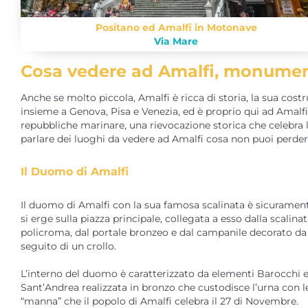
Positano ed Amalfi in Motonave
Via Mare
Cosa vedere ad Amalfi, monument
Anche se molto piccola, Amalfi è ricca di storia, la sua costr
insieme a Genova, Pisa e Venezia, ed è proprio qui ad Amalfi
repubbliche marinare, una rievocazione storica che celebra 
parlare dei luoghi da vedere ad Amalfi cosa non puoi perderti
Il Duomo di Amalfi
Il duomo di Amalfi con la sua famosa scalinata è sicurament
si erge sulla piazza principale, collegata a esso dalla scali
policroma, dal portale bronzeo e dal campanile decorato da m
seguito di un crollo.
L’interno del duomo è caratterizzato da elementi Barocchi e Ro
Sant’Andrea realizzata in bronzo che custodisce l’urna con le
“manna” che il popolo di Amalfi celebra il 27 di Novembre.