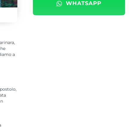
WHATSAPP
arinara,
che
ndiamo a
postolo,
ata
in
a