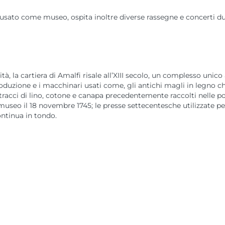
e usato come museo, ospita inoltre diverse rassegne e concerti d
à, la cartiera di Amalfi risale all’XIII secolo, un complesso unico 
duzione e i macchinari usati come, gli antichi magli in legno ch
stracci di lino, cotone e canapa precedentemente raccolti nelle p
a museo il 18 novembre 1745; le presse settecentesche utilizzate pe
ontinua in tondo.