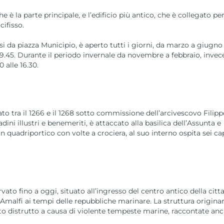
e è la parte principale, e l’edificio più antico, che è collegato p
cifisso.
i da piazza Municipio, è aperto tutti i giorni, da marzo a giugno 
 19.45. Durante il periodo invernale da novembre a febbraio, invece
 alle 16.30.
ato tra il 1266 e il 1268 sotto commissione dell’arcivescovo Filip
ini illustri e benemeriti, è attaccato alla basilica dell’Assunta e
un quadriportico con volte a crociera, al suo interno ospita sei ca
vato fino a oggi, situato all’ingresso del centro antico della citt
i Amalfi ai tempi delle repubbliche marinare. La struttura originar
to distrutto a causa di violente tempeste marine, raccontate an