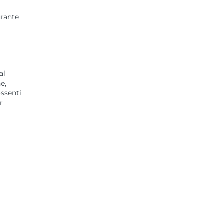
urante
al
e,
ossenti
r