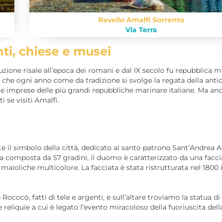
Ravello Amalfi Sorrento
Via Terra
i, chiese e musei
uzione risale all’epoca dei romani e dal IX secolo fu repubblica m
 che ogni anno come da tradizione si svolge la regata della anti
le imprese delle più grandi repubbliche marinare italiane. Ma a
 se visiti Amalfi.
e il simbolo della città, dedicato al santo patrono Sant’Andrea A
nata composta da 57 gradini, il duomo è caratterizzato da una facci
aioliche multicolore. La facciata è stata ristrutturata nel 1800 
cocò, fatti di tele e argenti, e sull’altare troviamo la statua di
 reliquie a cui è legato l’evento miracoloso della fuoriuscita dell