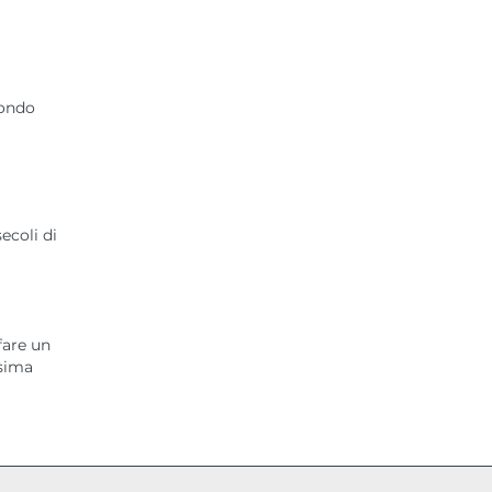
mondo
ecoli di
fare un
ssima