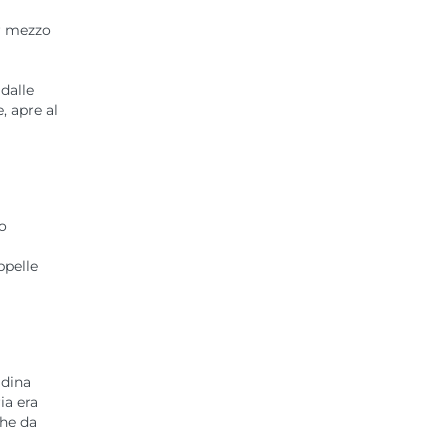
er mezzo
dalle
, apre al
po
ppelle
adina
ia era
che da