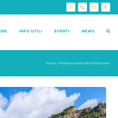
WhatsApp
Phone
Email
Facebo
ERE
INFO UTILI
EVENTI
NEWS
Home
Positano ed Amalfi in Motonave