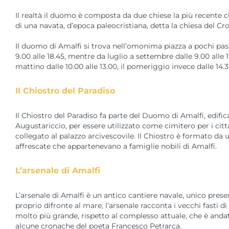
Il realtà il duomo è composta da due chiese la più recente ch
di una navata, d’epoca paleocristiana, detta la chiesa del Cro
Il duomo di Amalfi si trova nell’omonima piazza a pochi pass
9.00 alle 18.45, mentre da luglio a settembre dalle 9.00 alle
mattino dalle 10.00 alle 13.00, il pomeriggio invece dalle 14.30
Il Chiostro del Paradiso
Il Chiostro del Paradiso fa parte del Duomo di Amalfi, edific
Augustariccio, per essere utilizzato come cimitero per i cittad
collegato al palazzo arcivescovile. Il Chiostro è formato da 
affrescate che appartenevano a famiglie nobili di Amalfi.
L’arsenale di Amalfi
L’arsenale di Amalfi è un antico cantiere navale, unico preser
proprio difronte al mare, l’arsenale racconta i vecchi fasti d
molto più grande, rispetto al complesso attuale, che è anda
alcune cronache del poeta Francesco Petrarca.