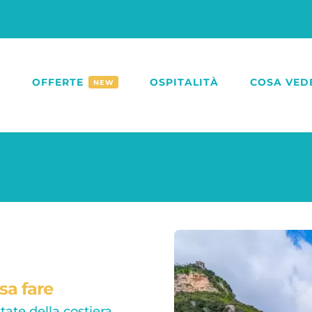
O
OFFERTE
OSPITALITÀ
COSA VED
NEW
sa fare
itate della costiera