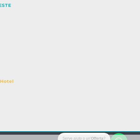
ESTE
 Hotel
Serve aiuto o un'
Offerta
?