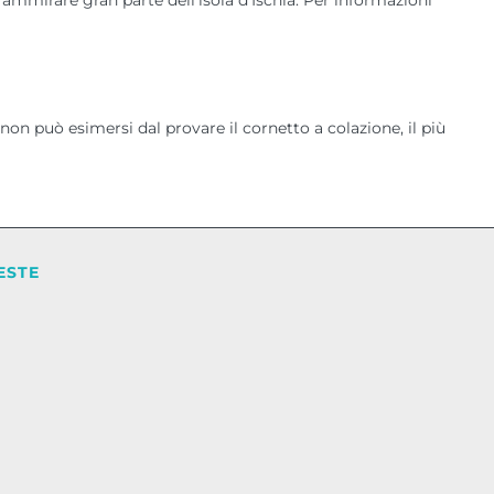
e ammirare gran parte dell’isola d’Ischia. Per informazioni
non può esimersi dal provare il cornetto a colazione, il più
ESTE