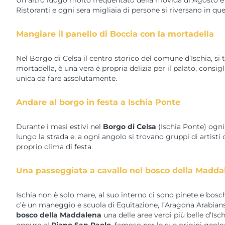
Un altro luogo molto frequentato della movida di Agosto è la
Ristoranti e ogni sera migliaia di persone si riversano in qu
Mangiare il panello di Boccia con la mortadella
Nel Borgo di Celsa il centro storico del comune d’Ischia, si
mortadella, è una vera è propria delizia per il palato, con
unica da fare assolutamente.
Andare al borgo in festa a Ischia Ponte
Durante i mesi estivi nel
Borgo di Celsa
(Ischia Ponte) ogni 
lungo la strada e, a ogni angolo si trovano gruppi di artis
proprio clima di festa.
Una passeggiata a cavallo nel bosco della Madda
Ischia non è solo mare, al suo interno ci sono pinete e bosc
c’è un maneggio e scuola di Equitazione, l’Aragona Arabia
bosco della Maddalena
una delle aree verdi più belle d’Isch