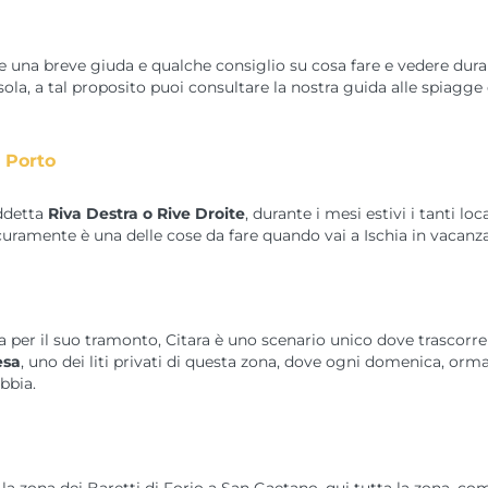
te una breve giuda e qualche consiglio su cosa fare e vedere dur
sola, a tal proposito puoi consultare la nostra guida alle spiagge
a Porto
iddetta
Riva Destra o Rive Droite
, durante i mesi estivi i tanti lo
sicuramente è una delle cose da fare quando vai a Ischia in vacan
a per il suo tramonto, Citara è uno scenario unico dove trascorrere
esa
, uno dei liti privati di questa zona, dove ogni domenica, orm
bbia.