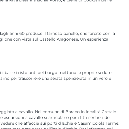
 la Riva Destra a Ischia Porto, è piena di Cocktail Bar e
dagli anni 60 produce il famoso panello, che farcito con la
glione con vista sul Castello Aragonese. Un esperienza
ti i bar e i ristoranti del borgo mettono le proprie sedute
iamo per trascorrere una serata spensierata in un vero e
eggiata a cavallo. Nel comune di Barano in località Cretaio
 escursioni a cavallo si articolano per i fitti sentieri del
belvedere che affaccia sui porti d’Ischia e Casamicciola Terme;