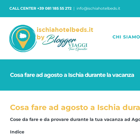
Salta
CALL CENTER +39 081 185 55 272
|
info@ischiahotelbeds.it
al
contenuto
CHI SIAM
Cosa fare ad agosto a Ischia durante la vacanza
Cosa fare ad agosto a Ischia dur
Cose da fare e da provare durante la tua vacanza ad Agos
Indice