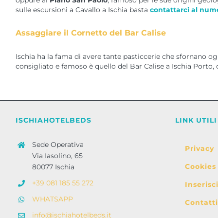
oppure al
Piano San Paolo
, famoso per le sue origini geolo
sulle escursioni a Cavallo a Ischia basta
contattarci al num
Assaggiare il Cornetto del Bar Calise
Ischia ha la fama di avere tante pasticcerie che sfornano ogn
consigliato e famoso è quello del Bar Calise a Ischia Porto, 
ISCHIAHOTELBEDS
LINK UTILI
Sede Operativa
Privacy
Via Iasolino, 65
Cookies
80077 Ischia
+39 081 185 55 272
Inserisc
WHATSAPP
Contatti
info@ischiahotelbeds.it