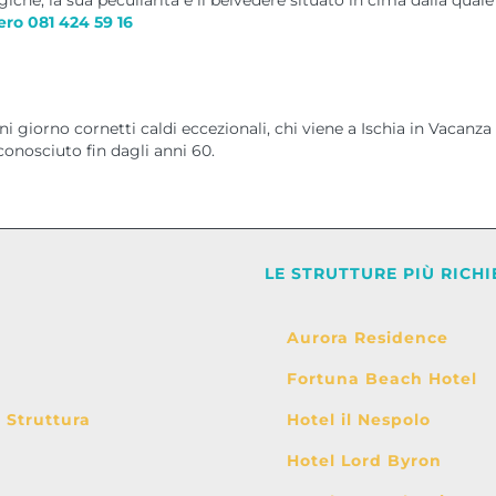
giche, la sua peculiarità è il belvedere situato in cima dalla qual
ero 081 424 59 16
i giorno cornetti caldi eccezionali, chi viene a Ischia in Vacanza 
conosciuto fin dagli anni 60.
LE STRUTTURE PIÙ RICHI
Aurora Residence
Fortuna Beach Hotel
i Struttura
Hotel il Nespolo
Hotel Lord Byron