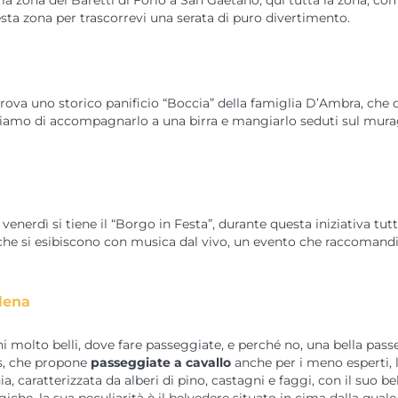
 zona dei Baretti di Forio a San Gaetano, qui tutta la zona, come
esta zona per trascorrevi una serata di puro divertimento.
 trova uno storico panificio “Boccia” della famiglia D’Ambra, che 
sigliamo di accompagnarlo a una birra e mangiarlo seduti sul mura
venerdì si tiene il “Borgo in Festa”, durante questa iniziativa tut
ti che si esibiscono con musica dal vivo, un evento che raccomand
lena
hi molto belli, dove fare passeggiate, e perché no, una bella pass
ns, che propone
passeggiate a cavallo
anche per i meno esperti, le
ia, caratterizzata da alberi di pino, castagni e faggi, con il suo 