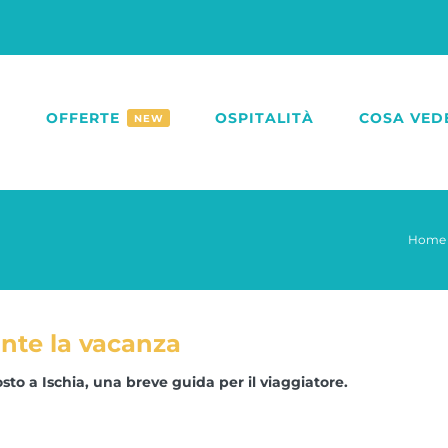
O
OFFERTE
OSPITALITÀ
COSA VED
NEW
Home
ante la vacanza
to a Ischia, una breve guida per il viaggiatore.