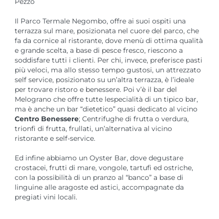
Pezzo
Il Parco Termale Negombo, offre ai suoi ospiti una
terrazza sul mare, posizionata nel cuore del parco, che
fa da cornice al ristorante, dove menù di ottima qualità
e grande scelta, a base di pesce fresco, riescono a
soddisfare tutti i clienti. Per chi, invece, preferisce pasti
più veloci, ma allo stesso tempo gustosi, un attrezzato
self service, posizionato su un’altra terrazza, è l’ideale
per trovare ristoro e benessere. Poi v’è il bar del
Melograno che offre tutte lespecialità di un tipico bar,
ma è anche un bar “dietetico” quasi dedicato al vicino
Centro Benessere
; Centrifughe di frutta o verdura,
trionfi di frutta, frullati, un’alternativa al vicino
ristorante e self-service.
Ed infine abbiamo un Oyster Bar, dove degustare
crostacei, frutti di mare, vongole, tartufi ed ostriche,
con la possibilità di un pranzo al “banco” a base di
linguine alle aragoste ed astici, accompagnate da
pregiati vini locali.