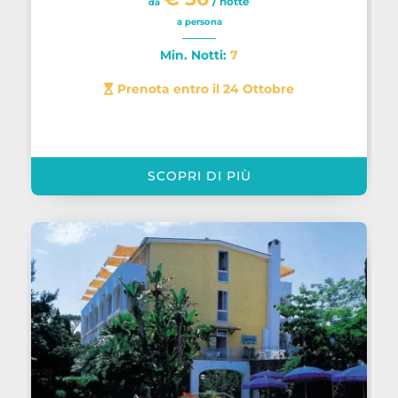
/ notte
da
a persona
Min. Notti:
7
Prenota entro il 24 Ottobre
SCOPRI DI PIÙ