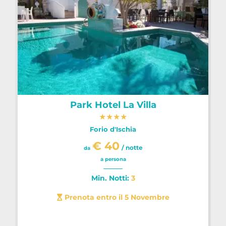
Park Hotel La Villa
★
★
★
★
Forio d'Ischia
€ 40
/ notte
da
a persona
Min. Notti:
3
Prenota entro il 5 Novembre