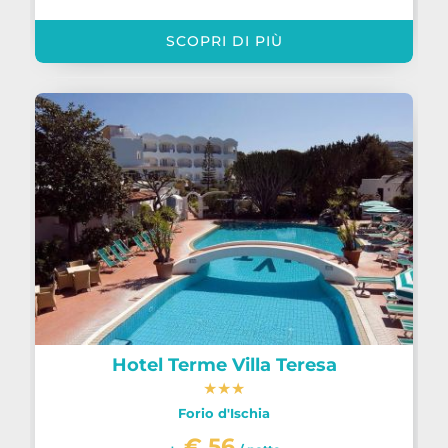
SCOPRI DI PIÙ
Hotel Terme Villa Teresa
★
★
★
Forio d'Ischia
€ 56