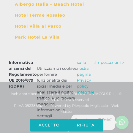
Albergo Italia – Beach Hotel
Hotel Terme Rosaleo
Hotel Villa al Parco
Park Hotel La Villa
Informativa
sulla
.
Impostazioni
ai sensi del
Utilizziamo i cookies
nostra
Regolamento
per fornire
pagina
UE 2016/679
funzionalità dei
Privacy
(GDPR)
social media e per
policy
analizzare il nostro
integrale
ischiahotelbeds.it è un prodotto di BLOGGER VIAGGI S.R.L. - ©
traffico. Puoi trovare
2026 Tutti i diritti riservati
maggiori
P.IVA 09238661210 | Powered by
Pierpaolo Migliaccio - Web
informazioni e
Master
dettagli
Serve aiuto o un'
Offerta
?
WhatsApp
Phone
Email
Facebook
ACCETTO
RIFIUTA
Scrivici ora!