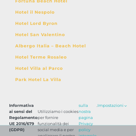
Fortuna Beach Hotel
Hotel il Nespolo
Hotel Lord Byron
Hotel San Valentino
Albergo Italia – Beach Hotel
Hotel Terme Rosaleo
Hotel Villa al Parco
Park Hotel La Villa
Informativa
sulla
.
Impostazioni
ai sensi del
Utilizziamo i cookies
nostra
Regolamento
per fornire
pagina
UE 2016/679
funzionalità dei
Privacy
(GDPR)
social media e per
policy
analizzare il nostro
integrale