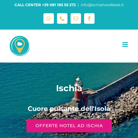
Salta
CALL CENTER +39 081 185 55 272
|
info@ischiahotelbeds.it
al
contenuto
WhatsApp
Phone
Email
Facebook
Ischia
Cuore pulsante dell'Isola
OFFERTE HOTEL AD ISCHIA