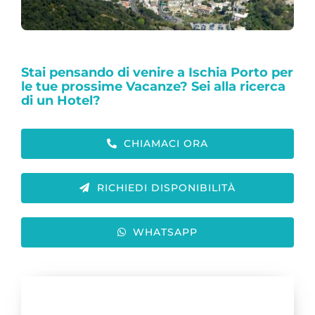
Stai pensando di venire a Ischia Porto per
le tue prossime Vacanze? Sei alla ricerca
di un Hotel?
CHIAMACI ORA
RICHIEDI DISPONIBILITÀ
WHATSAPP