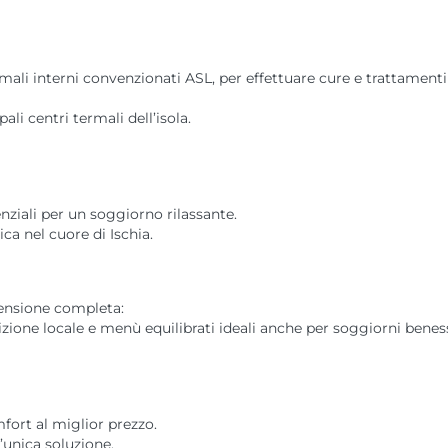
ermali interni convenzionati ASL, per effettuare cure e trattament
ali centri termali dell’isola.
senziali per un soggiorno rilassante.
ca nel cuore di Ischia.
pensione completa:
dizione locale e menù equilibrati ideali anche per soggiorni benes
fort al miglior prezzo.
’unica soluzione.