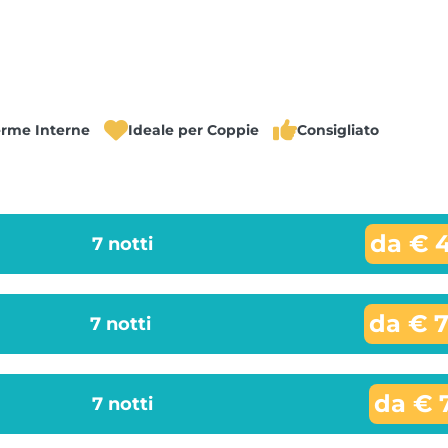
erme Interne
Ideale per Coppie
Consigliato
da € 
7 notti
da € 
7 notti
da € 
7 notti