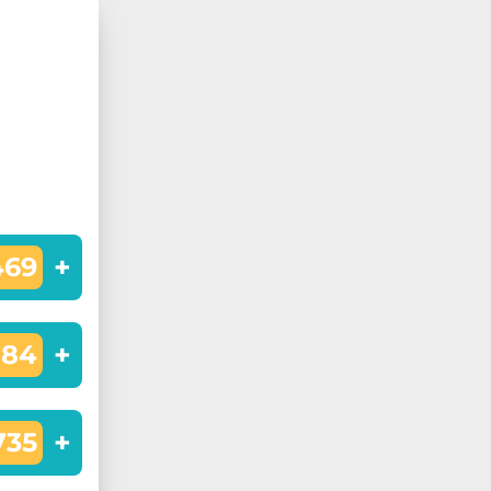
+
469
+
784
+
735