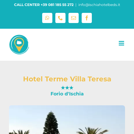
Salta
CALL CENTER +39 081 185 55 272
|
info@ischiahotelbeds.it
al
contenuto
WhatsApp
Phone
Email
Facebook
Hotel Terme Villa Teresa
★★★
Forio d'Ischia