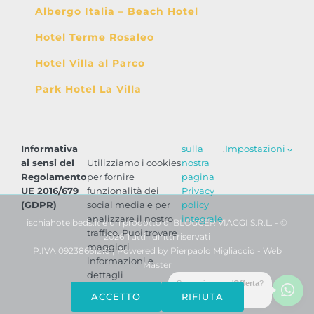
Albergo Italia – Beach Hotel
Hotel Terme Rosaleo
Hotel Villa al Parco
Park Hotel La Villa
Informativa
sulla
.
Impostazioni
ai sensi del
Utilizziamo i cookies
nostra
Regolamento
per fornire
pagina
UE 2016/679
funzionalità dei
Privacy
(GDPR)
social media e per
policy
analizzare il nostro
integrale
ischiahotelbeds.it è un prodotto di BLOGGER VIAGGI S.R.L. - ©
traffico. Puoi trovare
2026 Tutti i diritti riservati
maggiori
P.IVA 09238661210 | Powered by
Pierpaolo Migliaccio - Web
informazioni e
Master
dettagli
Serve aiuto o un'
Offerta
?
WhatsApp
Phone
Email
Facebook
ACCETTO
RIFIUTA
Scrivici ora!