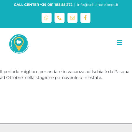
Salta
CALL CENTER +39 081 185 55 272
|
info@ischiahotelbeds.it
al
contenuto
WhatsApp
Phone
Email
Facebook
Il periodo migliore per andare in vacanza ad Ischia è da Pasqua
ad Ottobre, nella stagione primaverile o in estate.