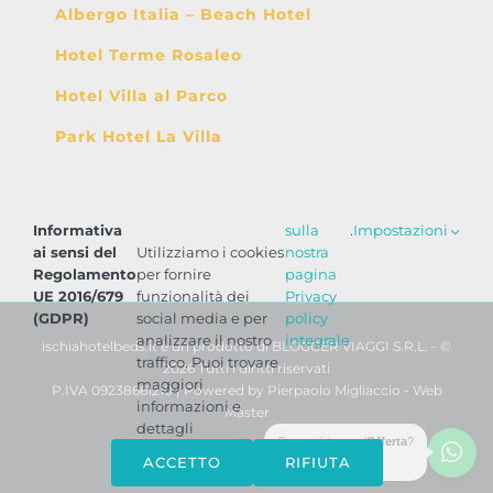
Albergo Italia – Beach Hotel
Hotel Terme Rosaleo
Hotel Villa al Parco
Park Hotel La Villa
Informativa
sulla
.
Impostazioni
ai sensi del
Utilizziamo i cookies
nostra
Regolamento
per fornire
pagina
UE 2016/679
funzionalità dei
Privacy
(GDPR)
social media e per
policy
analizzare il nostro
integrale
ischiahotelbeds.it è un prodotto di BLOGGER VIAGGI S.R.L. - ©
traffico. Puoi trovare
2026 Tutti i diritti riservati
maggiori
P.IVA 09238661210 | Powered by
Pierpaolo Migliaccio - Web
informazioni e
Master
dettagli
Serve aiuto o un'
Offerta
?
WhatsApp
Phone
Email
Facebook
ACCETTO
RIFIUTA
Scrivici ora!