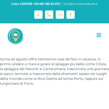
Salta
CALL CENTER +39 081 185 55 272
|
info@ischiahotelbeds.it
al
contenuto
WhatsApp
Phone
Email
Facebook
Ischia ad agosto offre tantissime cose da fare in vacanza, in
primis andare a mare e girare le spiagge più belle come Citara,
la spiaggia dei Maronti e Cartaromana, trascorrere una giornata
al parco termale, e trascorrere delle divertenti serate nei luoghi
della movida come la Riva Destra ad Ischia Porto, oppure sul
lungomare di Forio.